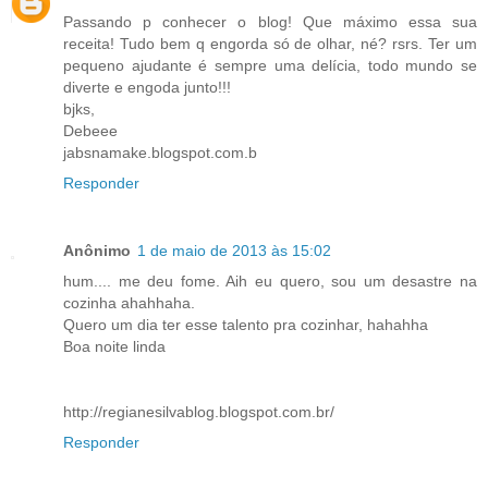
Passando p conhecer o blog! Que máximo essa sua
receita! Tudo bem q engorda só de olhar, né? rsrs. Ter um
pequeno ajudante é sempre uma delícia, todo mundo se
diverte e engoda junto!!!
bjks,
Debeee
jabsnamake.blogspot.com.b
Responder
Anônimo
1 de maio de 2013 às 15:02
hum.... me deu fome. Aih eu quero, sou um desastre na
cozinha ahahhaha.
Quero um dia ter esse talento pra cozinhar, hahahha
Boa noite linda
http://regianesilvablog.blogspot.com.br/
Responder